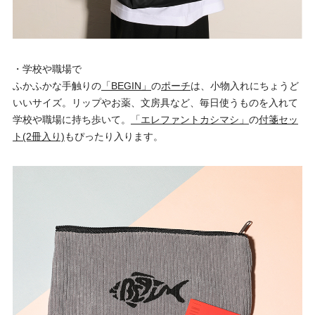
・学校や職場で
ふかふかな手触りの
「BEGIN」
の
ポーチ
は、小物入れにちょうど
いいサイズ。リップやお薬、文房具など、毎日使うものを入れて
学校や職場に持ち歩いて。
「エレファントカシマシ」
の
付箋セッ
ト(2冊入り)
もぴったり入ります。