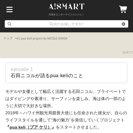
日常をエンターテインメントに！
何かお探しですか?
トップ
#1 pua keli project by NICOLE ISHIDA
2019.3.7
episode 1
石田ニコルが語るpua keliのこと
モデルや女優として幅広く活躍する石田ニコル。プライベートで
はダイビングや素潜り、サーフィンを楽しみ、海は体の一部のよ
うに大切で大好きな場所。
2018年～ハワイ州観光局親善大使にも任命された彼女が、自らの
ライフスタイルを通して“海の魅力”を発信していくプロジェクト
『
pua keli（プア ケリ）
』
をスタートさせました。