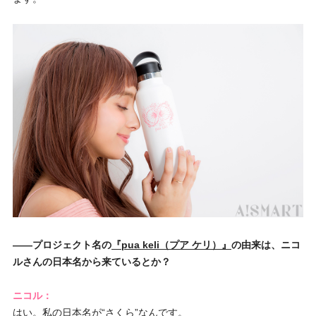
――プロジェクト名の
『pua keli（プア ケリ）』
の由来は、ニコ
ルさんの日本名から来ているとか？
ニコル：
はい。私の日本名が“さくら”なんです。