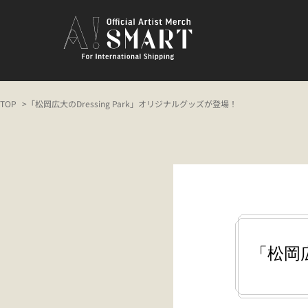
TOP
「松岡広大のDressing Park」オリジナルグッズが登場！
「松岡広