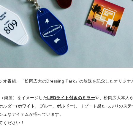
ジオ番組、「松岡広大のDressing Park」の放送を記念したオリジ
Room（楽屋）をイメージした
LEDライト付きのミラー
や、松岡広大本人
ホルダー(
ホワイト
、
ブルー
、
ボルドー
)、リゾート感たっぷりの
ステ
シュなアイテムが揃っています。
てください！