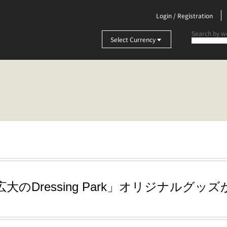
Login / Registration
Select Currency
大のDressing Park」オリジナルグッ