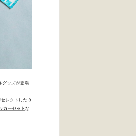
ナルグッズが登場
がセレクトした３
ッカーセット
な