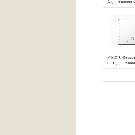
入り）/Summer v
松岡広大×Dressin
LEDミラー/Summe