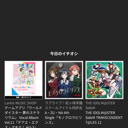
今日のイチオシ
Lantis MUSIC SHOP
ラブライブ！虹ヶ咲学園
THE IDOLM@STER
ゲームアプリ『ワールド
スクールアイドル同好会
SideM
ダイスター 夢のステラ
A・ZU・NA 4th
THE IDOLM@STER
リウム』 Vocal Album
Single「モノクロラビリ
SideM TRANSCENDENT
Vol.11「デアエ・エク
ンス」
T@LES 12
ス・マキナ！ Act-3」