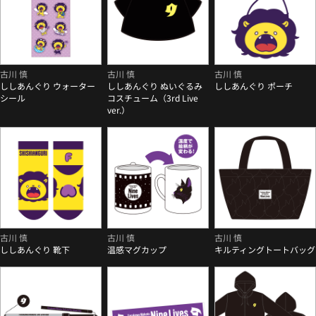
古川 慎
古川 慎
古川 慎
ししあんぐり ウォーター
ししあんぐり ぬいぐるみ
ししあんぐり ポーチ
シール
コスチューム（3rd Live
ver.）
古川 慎
古川 慎
古川 慎
ししあんぐり 靴下
温感マグカップ
キルティングトートバッグ