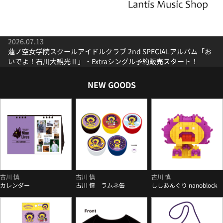
2026.07.13
蓮ノ空女学院スクールアイドルクラブ 2nd SPECIALアルバム「お
いでよ！石川大観光Ⅱ」・Extraシングル予約販売スタート！
NEW GOODS
古川 慎
古川 慎
古川 慎
カレンダー
古川 慎 ラムネ缶
ししあんぐり nanoblock